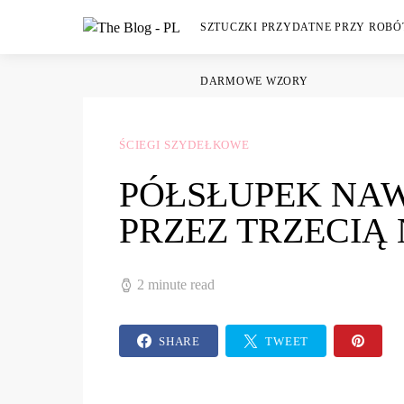
SZTUCZKI PRZYDATNE PRZY ROB
DARMOWE WZORY
ŚCIEGI SZYDEŁKOWE
PÓŁSŁUPEK NA
PRZEZ TRZECIĄ 
2 minute read
SHARE
TWEET