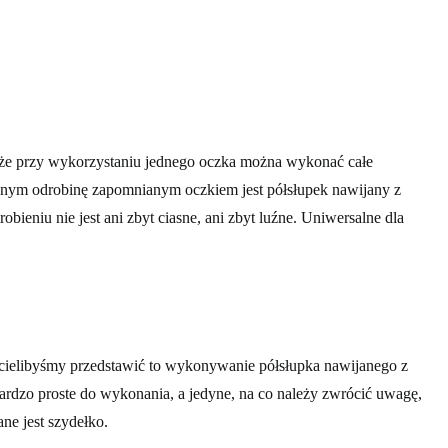
o, że przy wykorzystaniu jednego oczka można wykonać całe
dnym odrobinę zapomnianym oczkiem jest półsłupek nawijany z
obieniu nie jest ani zbyt ciasne, ani zbyt luźne. Uniwersalne dla
cielibyśmy przedstawić to wykonywanie półsłupka nawijanego z
Bardzo proste do wykonania, a jedyne, na co należy zwrócić uwagę,
ane jest szydełko.