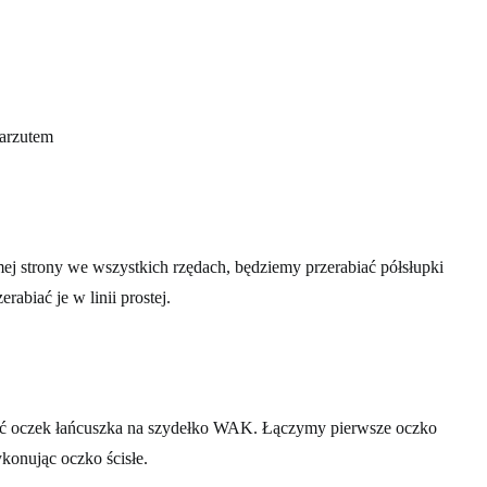
narzutem
mej strony we wszystkich rzędach, będziemy przerabiać półsłupki
abiać je w linii prostej.
ć oczek łańcuszka na szydełko WAK. Łączymy pierwsze oczko
konując oczko ścisłe.