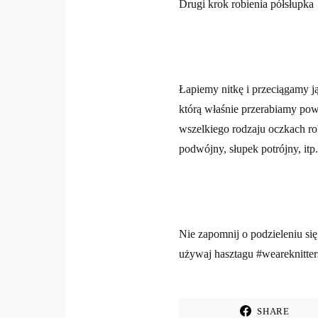
Drugi krok robienia półsłupka
Łapiemy nitkę i przeciągamy ją 
którą właśnie przerabiamy po
wszelkiego rodzaju oczkach ro
podwójny, słupek potrójny, itp.
Nie zapomnij o podzieleniu się
używaj hasztagu #weareknitter
SHARE