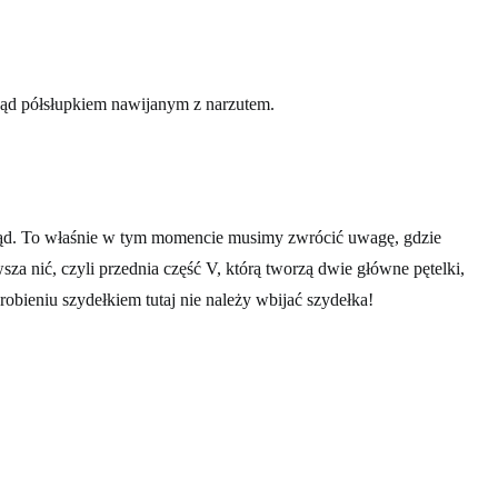
ząd półsłupkiem nawijanym z narzutem.
d. To właśnie w tym momencie musimy zwrócić uwagę, gdzie
za nić, czyli przednia część V, którą tworzą dwie główne pętelki,
obieniu szydełkiem tutaj nie należy wbijać szydełka!