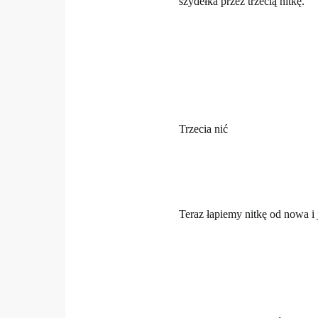
szydełka przez trzecią nitkę.
Trzecia nić
Teraz łapiemy nitkę od nowa i 