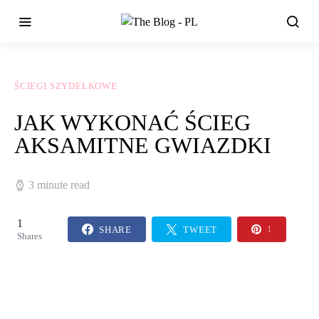
ŚCIEGI SZYDEŁKOWE
JAK WYKONAĆ ŚCIEG
AKSAMITNE GWIAZDKI
3 minute read
1
SHARE
TWEET
1
Shares