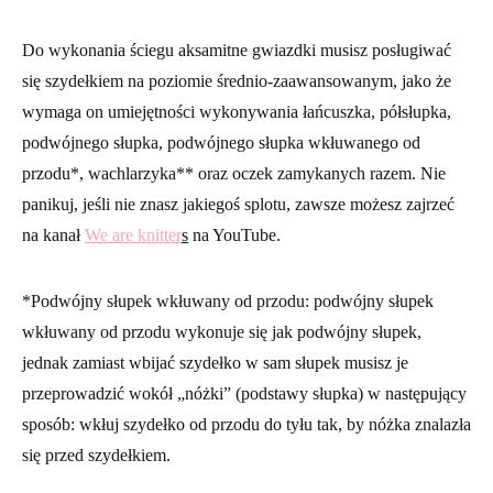
Do wykonania ściegu aksamitne gwiazdki musisz posługiwać
się szydełkiem na poziomie średnio-zaawansowanym, jako że
wymaga on umiejętności wykonywania łańcuszka, półsłupka,
podwójnego słupka, podwójnego słupka wkłuwanego od
przodu*, wachlarzyka** oraz oczek zamykanych razem. Nie
panikuj, jeśli nie znasz jakiegoś splotu, zawsze możesz zajrzeć
na kanał
We are knitter
s
na YouTube.
*Podwójny słupek wkłuwany od przodu:
podwójny słupek
wkłuwany od przodu wykonuje się jak podwójny słupek,
jednak zamiast wbijać szydełko w sam słupek musisz je
przeprowadzić wokół „nóżki” (podstawy słupka) w następujący
sposób: wkłuj szydełko od przodu do tyłu tak, by nóżka znalazła
się przed szydełkiem.