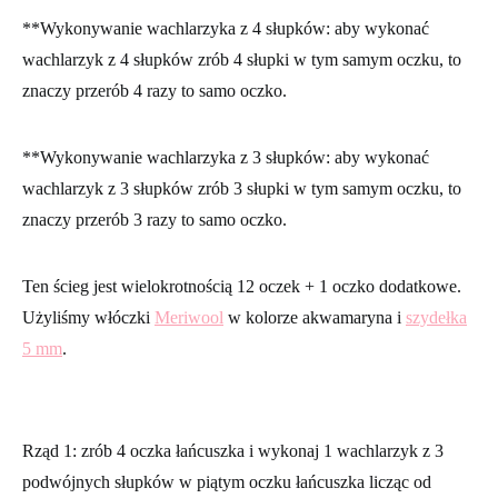
**
Wy
konywanie wachlarzyka z 4 słupków:
aby wykonać
wachlarzyk z 4 słupków zrób 4 słupki w tym samym oczku, to
znaczy przerób 4 razy to samo oczko.
**
Wykonywanie wachlarzyka z 3 słupków:
aby wykonać
wachlarzyk z 3 słupków zrób 3 słupki w tym samym oczku, to
znaczy przerób 3 razy to samo oczko.
Ten ścieg jest wielokrotnością 12 oczek + 1 oczko dodatkowe.
Użyliśmy włóczki
Meriwool
w kolorze akwamaryna i
szydełka
5 mm
.
Rząd 1:
zrób 4 oczka łańcuszka i wykonaj 1 wachlarzyk z 3
podwójnych słupków w piątym oczku łańcuszka licząc od