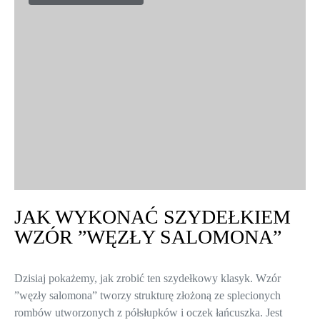
JAK WYKONAĆ SZYDEŁKIEM
WZÓR ”WĘZŁY SALOMONA”
Dzisiaj pokażemy, jak zrobić ten szydełkowy klasyk. Wzór
”węzły salomona” tworzy strukturę złożoną ze splecionych
rombów utworzonych z półsłupków i oczek łańcuszka. Jest