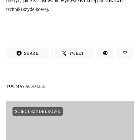
Instagram
ie, oznaczając je hasztagiem
#weareknitters
. Chcemy
odkryć, jakie zastosowanie wymyśliłaś dla tej podstawowej
techniki szydełkowej.
SHARE
TWEET
YOU MAY ALSO LIKE
ŚCIEGI SZYDEŁKOWE