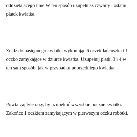
słupki i 1 oczko zamykające w trzecim z oczek łańcuszka
oddzielającego linie W ten sposób uzupełnisz czwarty i ostatni
płatek kwiatka.
Zejdź do następnego kwiatka wykonując 6 oczek łańcuszka i 1
oczko zamykające w dziurce kwiatka. Uzupełnij płatki 3 i 4 w
ten sam sposób, jak w przypadku poprzedniego kwiatka.
Powtarzaj tyle razy, by uzupełnić wszystkie boczne kwiatki.
Zakończ 1 oczkiem zamykającym w pierwszym oczku robótki.