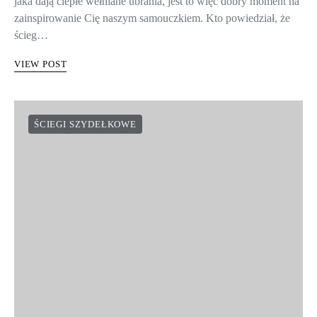
Już wkrótce nadejdą mroźne dni i marzyć będziesz o ochronie,
jaka dają ciepłe wełniane ubrania, jest to więc dobry moment na
zainspirowanie Cię naszym samouczkiem. Kto powiedział, że
ścieg…
VIEW POST
ŚCIEGI SZYDEŁKOWE