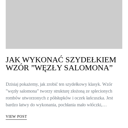
JAK WYKONAĆ SZYDEŁKIEM
WZÓR ”WĘZŁY SALOMONA”
Dzisiaj pokażemy, jak zrobić ten szydełkowy klasyk. Wzór
”węzły salomona” tworzy strukturę złożoną ze splecionych
rombów utworzonych z półsłupków i oczek łańcuszka. Jest
bardzo łatwy do wykonania, pochłania mało włóczki,…
VIEW POST