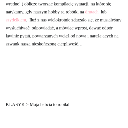
wredne! ) oblicze tworząc kompilację sytuacji, na które się
natykamy, gdy naszym hobby są robótki na
drutach
lub
szydełkiem
. Iluż z nas wielokrotnie zdarzało się, że musiałyśmy
wysłuchiwać, odpowiadać, a mówiąc wprost, dawać odpór
lawinie pytań, powtarzanych wciąż od nowa i narażających na
szwank naszą nieskończoną cierpliwość…
KLASYK > Moja babcia to robiła!