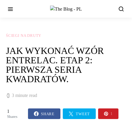
ŚCIEGI NA DRUTY
JAK WYKONAĆ WZÓR
ENTRELAC. ETAP 2:
PIERWSZA SERIA
KWADRATÓW.
3 minute read
1
SHARE
TWEET
1
Shares