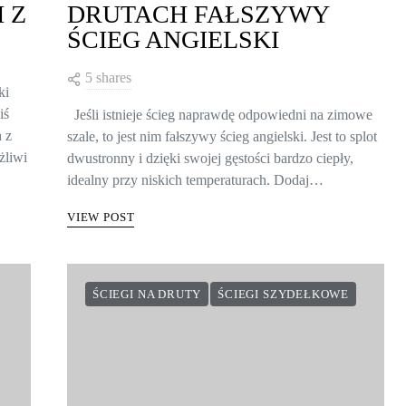
 Z
DRUTACH FAŁSZYWY
ŚCIEG ANGIELSKI
5 shares
ki
iś
Jeśli istnieje ścieg naprawdę odpowiedni na zimowe
h z
szale, to jest nim fałszywy ścieg angielski. Jest to splot
żliwi
dwustronny i dzięki swojej gęstości bardzo ciepły,
idealny przy niskich temperaturach. Dodaj…
VIEW POST
ŚCIEGI NA DRUTY
ŚCIEGI SZYDEŁKOWE