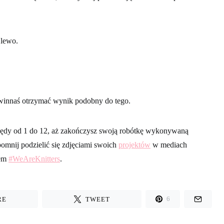
 lewo.
winnaś otrzymać wynik podobny do tego.
ędy od 1 do 12, aż zakończysz swoją robótkę wykonywaną
omnij podzielić się zdjęciami swoich
projektów
w mediach
iem
#WeAreKnitters
.
RE
TWEET
6