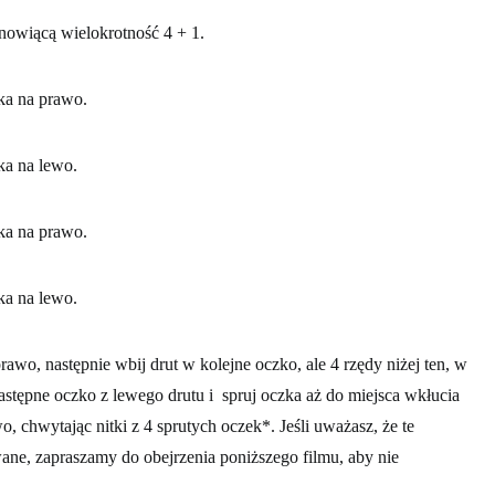
anowiącą wielokrotność 4 + 1.
ka na prawo.
ka na lewo.
ka na prawo.
ka na lewo.
rawo, następnie wbij drut w kolejne oczko, ale 4 rzędy niżej ten, w
astępne oczko z lewego drutu i spruj oczka aż do miejsca wkłucia
o, chwytając nitki z 4 sprutych oczek*. Jeśli uważasz, że te
wane, zapraszamy do obejrzenia poniższego filmu, aby nie