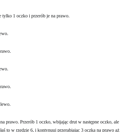
e tylko 1 oczko i przerób je na prawo.
lewo.
prawo.
lewo.
prawo.
 lewo.
na prawo. Przerób 1 oczko, wbijając drut w następne oczko, ale
biłaś to w rzędzie 6, i kontynuuj przerabiając 3 oczka na prawo aż