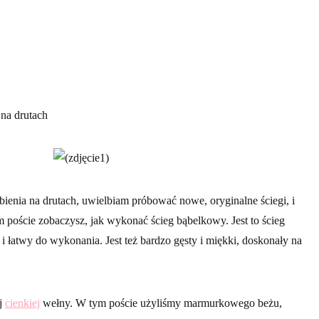
na drutach
bienia na drutach, uwielbiam próbować nowe, oryginalne ściegi, i
m poście zobaczysz, jak wykonać ścieg bąbelkowy. Jest to ścieg
y i łatwy do wykonania. Jest też bardzo gęsty i miękki, doskonały na
j
cienkiej
wełny. W tym poście użyliśmy marmurkowego beżu,