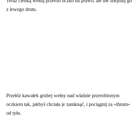
Teraz cienką wełną przerób oczko na prawo, ale nie zdejmuj go
z lewego drutu.
Przełóż kawałek grubej wełny nad właśnie przerobionym
oczkiem tak, jakbyś chciała je zamknąć, i pociągnij za «thrum»
od tyłu.