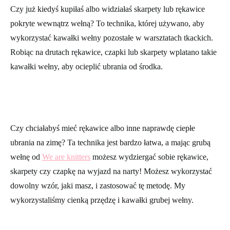
Czy już kiedyś kupiłaś albo widziałaś skarpety lub rękawice
pokryte wewnątrz wełną? To technika, której używano, aby
wykorzystać kawałki wełny pozostałe w warsztatach tkackich.
Robiąc na drutach rękawice, czapki lub skarpety wplatano takie
kawałki wełny, aby ocieplić ubrania od środka.
Czy chciałabyś mieć rękawice albo inne naprawdę ciepłe
ubrania na zimę? Ta technika jest bardzo łatwa, a mając grubą
wełnę od
We are knitters
możesz wydziergać sobie rękawice,
skarpety czy czapkę na wyjazd na narty! Możesz wykorzystać
dowolny wzór, jaki masz, i zastosować tę metodę. My
wykorzystaliśmy cienką przędzę i kawałki grubej wełny.