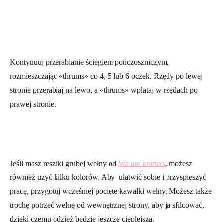
Kontynuuj przerabianie ściegiem pończoszniczym,
rozmieszczając «thrums» co 4, 5 lub 6 oczek. Rzędy po lewej
stronie przerabiaj na lewo, a «thrums» wplataj w rzędach po
prawej stronie.
Jeśli masz resztki grubej wełny od
We are knitters
, możesz
również użyć kilku kolorów. Aby ułatwić sobie i przyspieszyć
pracę, przygotuj wcześniej pocięte kawałki wełny. Możesz także
trochę potrzeć wełnę od wewnętrznej strony, aby ja sfilcować,
dzięki czemu odzież będzie jeszcze cieplejsza.