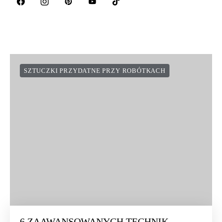
SZTUCZKI PRZYDATNE PRZY ROBÓTKACH
6 ZAAWANSOWANYCH TECHNIK