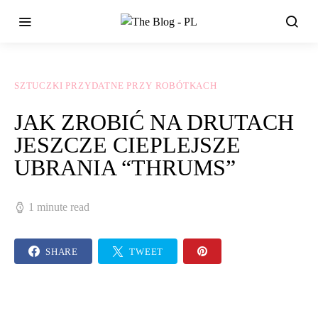
SZTUCZKI PRZYDATNE PRZY ROBÓTKACH
JAK ZROBIĆ NA DRUTACH
JESZCZE CIEPLEJSZE
UBRANIA “THRUMS”
1 minute read
SHARE
TWEET