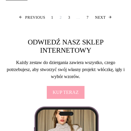
POSTS PAGINA
PREVIOUS
1
2
3
…
7
NEXT
ODWIEDŹ NASZ SKLEP
INTERNETOWY
Każdy zestaw do dziergania zawiera wszystko, czego
potrzebujesz, aby stworzyć swój własny projekt: włóczkę, igły i
wybór wzorów.
KUP TERAZ